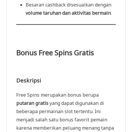
Besaran cashback disesuaikan dengan
volume taruhan dan aktivitas bermain
.
Bonus Free Spins Gratis
Deskripsi
Free Spins merupakan bonus berupa
putaran gratis
yang dapat digunakan di
beberapa permainan slot tertentu. Ini
menjadi salah satu bonus favorit pemain
karena memberikan peluang menang tanpa