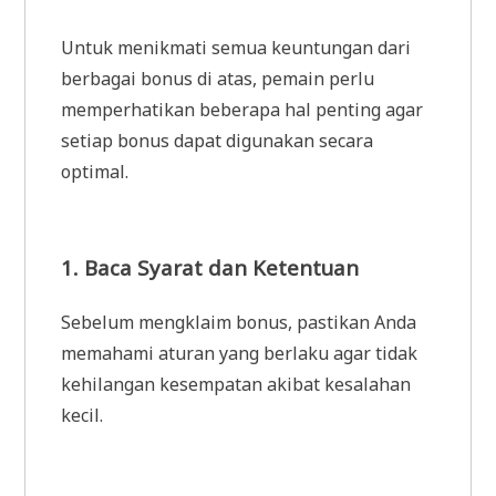
Untuk menikmati semua keuntungan dari
berbagai bonus di atas, pemain perlu
memperhatikan beberapa hal penting agar
setiap bonus dapat digunakan secara
optimal.
1. Baca Syarat dan Ketentuan
Sebelum mengklaim bonus, pastikan Anda
memahami aturan yang berlaku agar tidak
kehilangan kesempatan akibat kesalahan
kecil.