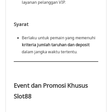
layanan pelanggan VIP.
Syarat
Berlaku untuk pemain yang memenuhi
kriteria jumlah taruhan dan deposit
dalam jangka waktu tertentu.
Event dan Promosi Khusus
Slot88