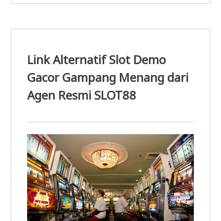
Link Alternatif Slot Demo
Gacor Gampang Menang dari
Agen Resmi SLOT88