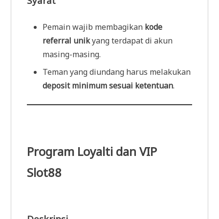
Syarat
Pemain wajib membagikan
kode
referral unik
yang terdapat di akun
masing-masing.
Teman yang diundang harus melakukan
deposit minimum sesuai ketentuan
.
Program Loyalti dan VIP
Slot88
Deskripsi