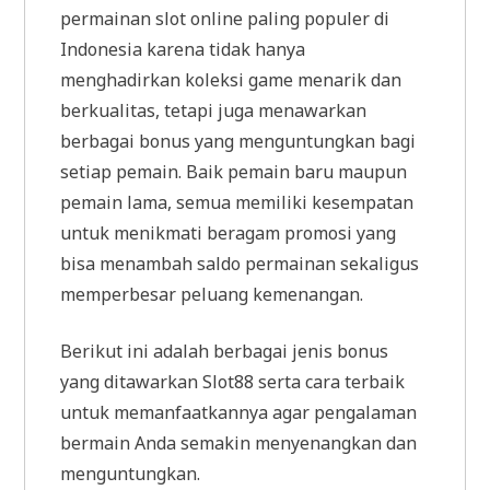
permainan slot online paling populer di
Indonesia karena tidak hanya
menghadirkan koleksi game menarik dan
berkualitas, tetapi juga menawarkan
berbagai bonus yang menguntungkan bagi
setiap pemain. Baik pemain baru maupun
pemain lama, semua memiliki kesempatan
untuk menikmati beragam promosi yang
bisa menambah saldo permainan sekaligus
memperbesar peluang kemenangan.
Berikut ini adalah berbagai jenis bonus
yang ditawarkan Slot88 serta cara terbaik
untuk memanfaatkannya agar pengalaman
bermain Anda semakin menyenangkan dan
menguntungkan.