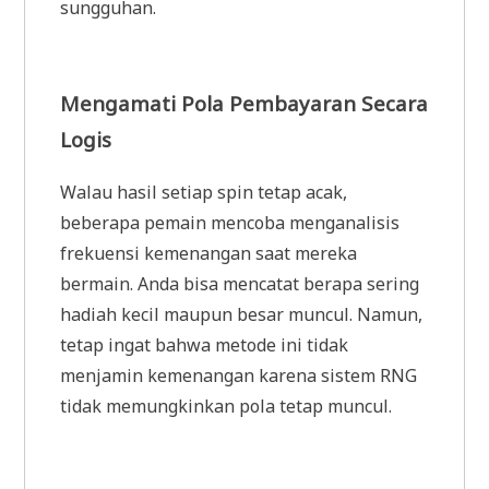
sungguhan.
Mengamati Pola Pembayaran Secara
Logis
Walau hasil setiap spin tetap acak,
beberapa pemain mencoba menganalisis
frekuensi kemenangan saat mereka
bermain. Anda bisa mencatat berapa sering
hadiah kecil maupun besar muncul. Namun,
tetap ingat bahwa metode ini tidak
menjamin kemenangan karena sistem RNG
tidak memungkinkan pola tetap muncul.