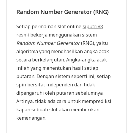
Random Number Generator (RNG)
Setiap permainan slot online
siputri88
resmi
bekerja menggunakan sistem
Random Number Generator
(RNG), yaitu
algoritma yang menghasilkan angka acak
secara berkelanjutan. Angka-angka acak
inilah yang menentukan hasil setiap
putaran. Dengan sistem seperti ini, setiap
spin bersifat independen dan tidak
dipengaruhi oleh putaran sebelumnya.
Artinya, tidak ada cara untuk memprediksi
kapan sebuah slot akan memberikan
kemenangan.