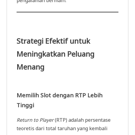
pengalaman bermain.
Strategi Efektif untuk
Meningkatkan Peluang
Menang
Memilih Slot dengan RTP Lebih
Tinggi
Return to Player
(RTP) adalah persentase
teoretis dari total taruhan yang kembali